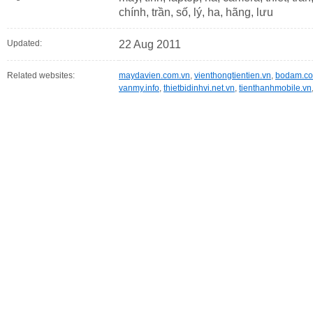
chính, trần, số, lý, ha, hãng, lưu
Updated:
22 Aug 2011
Related websites:
maydavien.com.vn
,
vienthongtientien.vn
,
bodam.co
vanmy.info
,
thietbidinhvi.net.vn
,
tienthanhmobile.vn