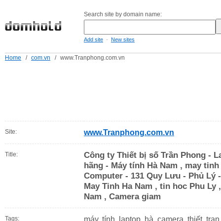
Search site by domain name:
-
Add site
New sites
Home
/
com.vn
/
www.Tranphong.com.vn
Site:
www.Tranphong.com.vn
Công ty Thiết bị số Trần Phong - 
Title:
hãng - Máy tính Hà Nam , may tinh
Computer - 131 Quy Lưu - Phủ Lý -
May Tinh Ha Nam , tin hoc Phu Ly 
Nam , Camera giam
Tags:
máy, tính, laptop, hà, camera, thiết, tran