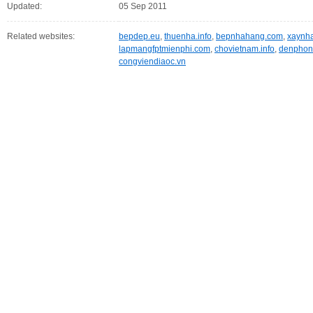
Updated:
05 Sep 2011
Related websites:
bepdep.eu
,
thuenha.info
,
bepnhahang.com
,
xaynh
lapmangfptmienphi.com
,
chovietnam.info
,
denphon
congviendiaoc.vn