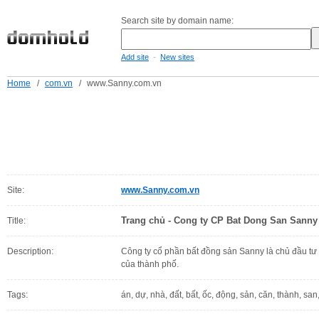
Search site by domain name:
-
Add site
New sites
Home
/
com.vn
/
www.Sanny.com.vn
Site:
www.Sanny.com.vn
Trang chủ - Cong ty CP Bat Dong San Sanny
Title:
Description:
Công ty cổ phần bất đồng sản Sanny là chủ đầu tư 
của thành phố.
Tags:
án, dự, nhà, đất, bất, ốc, động, sản, căn, thành, san,