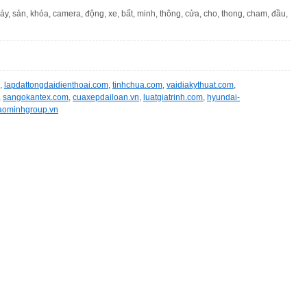
máy, sản, khóa, camera, động, xe, bất, minh, thông, cửa, cho, thong, cham, đầu,
,
lapdattongdaidienthoai.com
,
tinhchua.com
,
vaidiakythuat.com
,
,
sangokantex.com
,
cuaxepdailoan.vn
,
luatgiatrinh.com
,
hyundai-
aominhgroup.vn