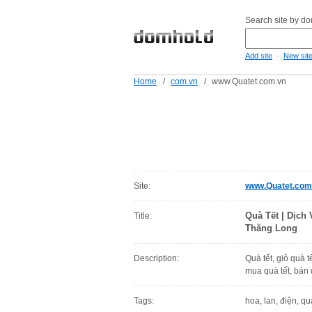
Search site by d
-
Add site
New sit
Home
/
com.vn
/
www.Quatet.com.vn
Site:
www.Quatet.com
Quà Tết | Dịch 
Title:
Thăng Long
Description:
Quà tết, giỏ quà tế
mua quà tết, bán 
Tags:
hoa, lan, điện, qu