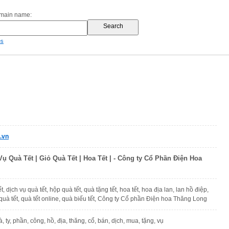
omain name:
es
.vn
Vụ Quà Tết | Giỏ Quà Tết | Hoa Tết | - Công ty Cổ Phần Điện Hoa
t, dịch vụ quà tết, hộp quà tết, quà tặng tết, hoa tết, hoa địa lan, lan hồ điệp,
quà tết, quà tết online, quà biếu tết, Công ty Cổ phần Điện hoa Thăng Long
à, ty, phần, công, hồ, địa, thăng, cổ, bán, dịch, mua, tặng, vụ