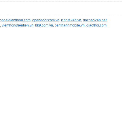
ongdaidienthoai.com
,
opendoor.com.vn
,
kinhte24h.vn
,
docbao24h.net
,
,
vienthongtientien.vn
,
bk9.com.vn
,
tienthanhmobile.vn
,
giaothoi.com