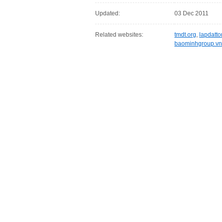
Updated:
03 Dec 2011
Related websites:
tmdt.org
,
lapdatt
baominhgroup.vn