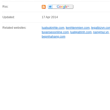
Rss:
Updated:
17 Apr 2014
Related websites:
luatsukinhte.com
,
kenhtenmien.com
,
legalbizvn.co
tuvanseoonline.com
,
luatgiatrinh.com
,
nangmui.vn
bepnhahang.com