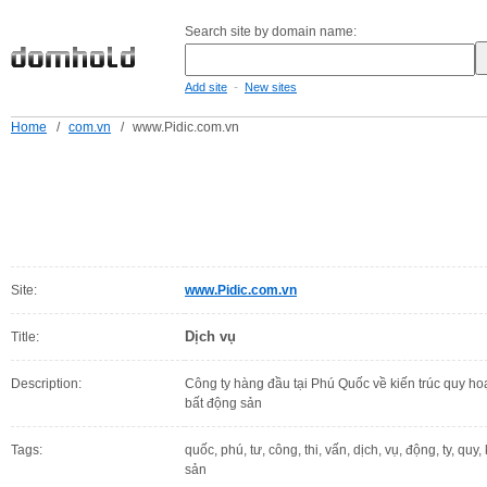
Search site by domain name:
-
Add site
New sites
Home
/
com.vn
/
www.Pidic.com.vn
Site:
www.Pidic.com.vn
Dịch vụ
Title:
Description:
Công ty hàng đầu tại Phú Quốc về kiến trúc quy hoạ
bất động sản
Tags:
quốc, phú, tư, công, thi, vấn, dịch, vụ, động, ty, quy
sản