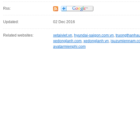
Rss:
Updated:
02 Dec 2016
Related websites:
xetaiviet.vn
,
hyundai-saigon.com.vn
,
truongthanha
xedonglanh.com
,
xedonglanh.vn
,
isuzumiennam.c
avatarmienphi.com