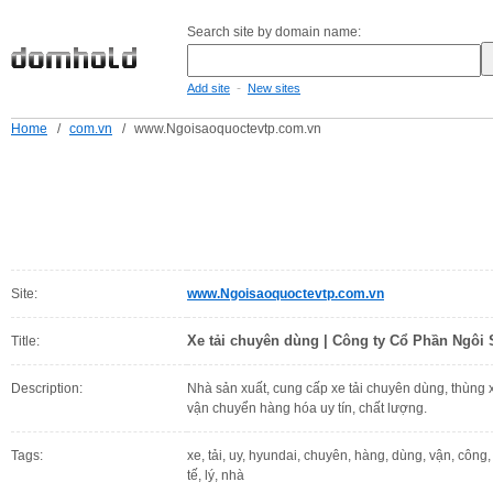
Search site by domain name:
-
Add site
New sites
Home
/
com.vn
/
www.Ngoisaoquoctevtp.com.vn
Site:
www.Ngoisaoquoctevtp.com.vn
Xe tải chuyên dùng | Công ty Cổ Phần Ngôi
Title:
Description:
Nhà sản xuất, cung cấp xe tải chuyên dùng, thùng x
vận chuyển hàng hóa uy tín, chất lượng.
Tags:
xe, tải, uy, hyundai, chuyên, hàng, dùng, vận, công,
tế, lý, nhà