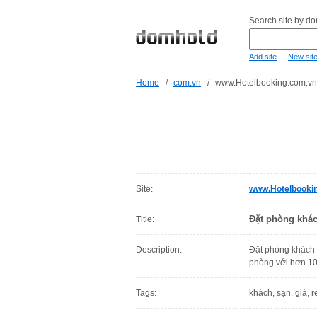
Search site by d
-
Add site
New sit
Home
/
com.vn
/
www.Hotelbooking.com.vn
Site:
www.Hotelbooki
Đặt phòng khách
Title:
Description:
Đặt phòng khách 
phòng với hơn 10
Tags:
khách, sạn, giá, re