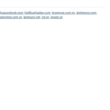
huquocbook.com
,
bietthunhadep.com
,
hosgroup.com.vn
,
alsimexco.com
,
adonline.com.vn
,
tiepbuoc.net
,
cvt.vn
,
inweb.vn