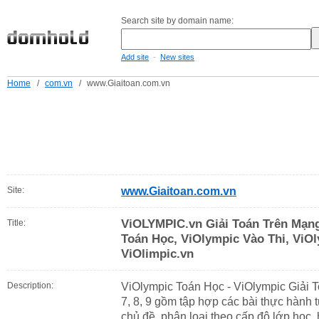
Search site by domain name:
-
Add site
New sites
Home
/
com.vn
/
www.Giaitoan.com.vn
Site:
www.Giaitoan.com.vn
ViOLYMPIC.vn Giải Toán Trên Mạn
Title:
Toán Học, ViOlympic Vào Thi, ViO
ViOlimpic.vn
Description:
ViOlympic Toán Học - ViOlympic Giải To
7, 8, 9 gồm tập hợp các bài thực hành 
chủ đề, phân loại theo cấp độ lớp học,