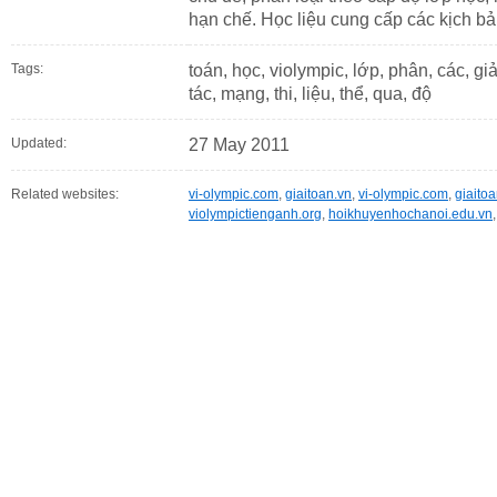
hạn chế. Học liệu cung cấp các kịch b
Tags:
toán, học, violympic, lớp, phân, các, giả
tác, mạng, thi, liệu, thể, qua, độ
Updated:
27 May 2011
Related websites:
vi-olympic.com
,
giaitoan.vn
,
vi-olympic.com
,
giaito
violympictienganh.org
,
hoikhuyenhochanoi.edu.vn