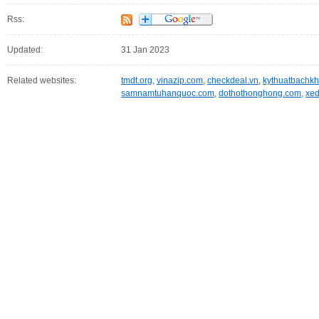
Rss:
Updated:
31 Jan 2023
Related websites:
tmdt.org
,
vinazip.com
,
checkdeal.vn
,
kythuatbachkh
samnamtuhanquoc.com
,
dothothonghong.com
,
xe