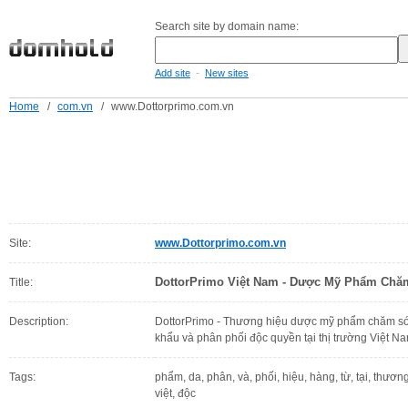
Search site by domain name:
-
Add site
New sites
Home
/
com.vn
/
www.Dottorprimo.com.vn
Site:
www.Dottorprimo.com.vn
DottorPrimo Việt Nam - Dược Mỹ Phẩm Chăm
Title:
Description:
DottorPrimo - Thương hiệu dược mỹ phẩm chăm sóc
khẩu và phân phối độc quyền tại thị trường Việt Na
Tags:
phẩm, da, phân, và, phối, hiệu, hàng, từ, tại, thươ
việt, độc