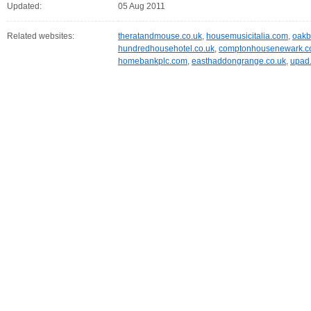
Updated:
05 Aug 2011
Related websites:
theratandmouse.co.uk
,
housemusicitalia.com
,
oakb
hundredhousehotel.co.uk
,
comptonhousenewark.
homebankplc.com
,
easthaddongrange.co.uk
,
upad.