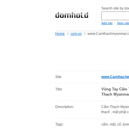
Search site by d
-
Add site
New sit
Home
/
com.vn
/
www.Camthachmyanmar.c
Site:
www.Camthachm
Vòng Tay Cẩm 
Title:
Thạch Myanmar 
Description:
Cẩm Thạch Myanma
thạch , mặt phật 
Tags:
cẩm, mặt, cổ, tượ