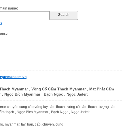
omain name:
es
om.vn
yanmar.com.vn
Thạch Myanmar , Vòng Cổ Cẩm Thạch Myanmar , Mặt Phật Cẩm
, Ngọc Bích Myanmar , Bạch Ngọc , Ngọc Jadeit
r chuyên cung cấp vòng tay cẩm thạch , vòng cổ cẩm thạch , tượng cẩm
cẩm thạch , Ngọc Bích Myanmar , Bạch Ngọc , Ngọc Jadeit .
ng, myanmar, tay, bán, cấp, chuyên, cung