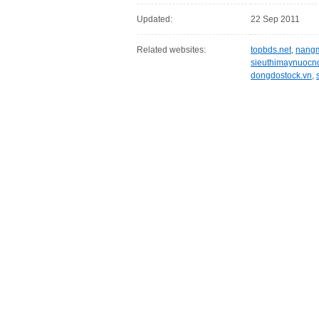
Updated:
22 Sep 2011
Related websites:
topbds.net
,
nangm
sieuthimaynuocn
dongdostock.vn
,