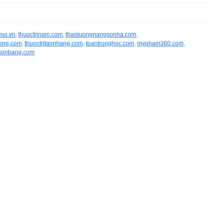
ui.vn
,
thuoctrinam.com
,
thaiduongnangsonha.com
,
ong.com
,
thuoctritannhang.com
,
toantrunghoc.com
,
mypham360.com
,
sonbang.com